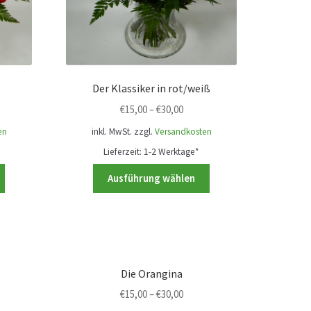
Der Klassiker in rot/weiß
€
15,00
–
€
30,00
en
inkl. MwSt.
zzgl.
Versandkosten
Lieferzeit:
1-2 Werktage*
Dieses
Dieses
Ausführung wählen
Produkt
Produkt
weist
weist
mehrere
mehrere
Varianten
Varianten
auf.
auf.
Die
Die
Die Orangina
Optionen
Optionen
€
15,00
–
€
30,00
können
können