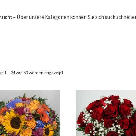
ketshops Oppershofen & Gambach
Hochzeiten
Impressum
Ka
sicht
– Über unsere Kategorien können Sie sich auch schneller
ion
Shop
Speise- & Zierkürbisse aus eigener Produktion
Team
ruf
Wochenmärkte
Events & Specials…
se 1 – 24 von 59 werden angezeigt