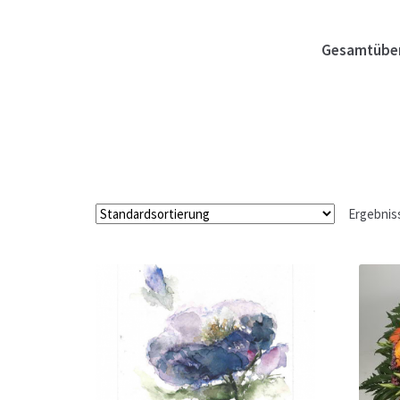
Hagebutten aus eigener Produktion
Hermes Pa
Gesamtüber
Kontakt
Leitbild & Partner
Mein Konto
Produkt
Trauerfloristik
Unser Betrieb
Warenkorb
Wider
Ergebnis