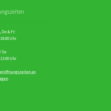
werden
ungszeiten
, Do & Fr:
 18:00 Uhr
 Sa:
 13:00 Uhr
eröffnungszeiten an
tagen