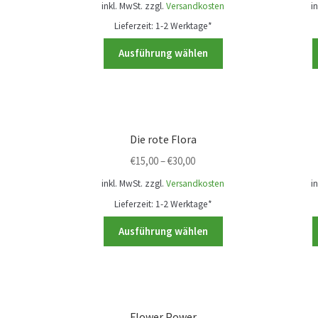
können
inkl. MwSt.
zzgl.
Versandkosten
i
auf
Lieferzeit:
1-2 Werktage*
der
Dieses
Ausführung wählen
Produktseite
Produkt
gewählt
weist
werden
mehrere
Varianten
auf.
Die rote Flora
Die
€
15,00
–
€
30,00
Optionen
können
inkl. MwSt.
zzgl.
Versandkosten
i
auf
Lieferzeit:
1-2 Werktage*
der
Dieses
Ausführung wählen
Produktseite
Produkt
gewählt
weist
werden
mehrere
Varianten
auf.
Flower Power