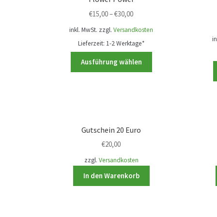
Die
€
15,00
–
€
30,00
Optionen
können
inkl. MwSt.
zzgl.
Versandkosten
i
auf
Lieferzeit:
1-2 Werktage*
der
Dieses
Ausführung wählen
Produktseite
Produkt
gewählt
weist
werden
mehrere
Varianten
auf.
Die
Gutschein 20 Euro
Optionen
€
20,00
können
zzgl.
Versandkosten
auf
der
In den Warenkorb
Produktseite
gewählt
werden