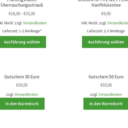
Die
Überraschungsstrauß
Hanfblütentee
Optionen
€
18,00
–
€
33,00
€
9,90
können
nkl. MwSt.
zzgl.
Versandkosten
inkl. MwSt.
zzgl.
Versandkost
auf
der
Lieferzeit:
1-2 Werktage*
Lieferzeit:
2-3 Werktage
Produktseite
Dieses
Ausführung wählen
Ausführung wählen
gewählt
Produkt
werden
weist
mehrere
Varianten
auf.
Gutschein 30 Euro
Gutschein 50 Euro
Die
€
30,00
€
50,00
Optionen
können
zzgl.
Versandkosten
zzgl.
Versandkosten
auf
In den Warenkorb
In den Warenkorb
der
Produktseite
gewählt