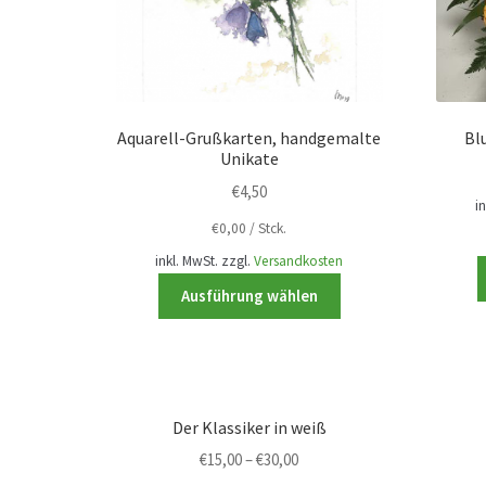
Aquarell-Grußkarten, handgemalte
Bl
Unikate
€
4,50
i
€
0,00
/
Stck.
inkl. MwSt.
zzgl.
Versandkosten
Dieses
Ausführung wählen
Produkt
weist
mehrere
Varianten
auf.
Der Klassiker in weiß
Die
€
15,00
–
€
30,00
Optionen