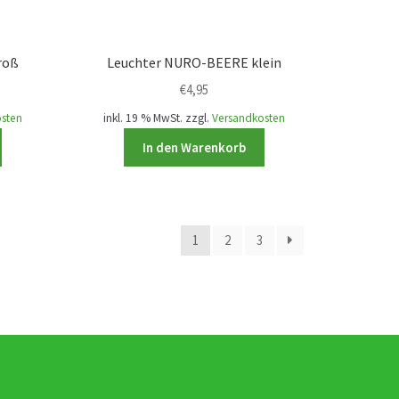
werden
mehrere
Varianten
auf.
roß
Leuchter NURO-BEERE klein
Die
€
4,95
Optionen
können
osten
inkl. 19 % MwSt.
zzgl.
Versandkosten
auf
In den Warenkorb
der
Produktseite
gewählt
werden
1
2
3