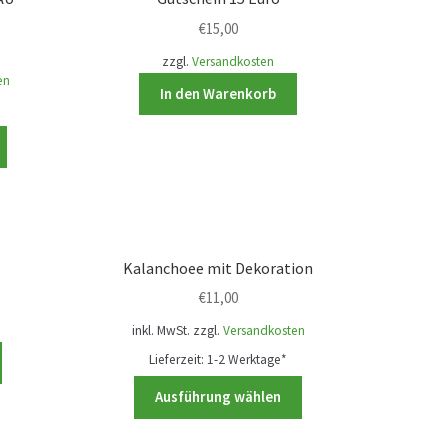
€
15,00
zzgl.
Versandkosten
en
In den Warenkorb
Dieses
Produkt
weist
mehrere
Varianten
auf.
Kalanchoee mit Dekoration
Die
€
11,00
Optionen
können
inkl. MwSt.
zzgl.
Versandkosten
auf
Lieferzeit:
1-2 Werktage*
der
Dieses
Ausführung wählen
Produktseite
Produkt
gewählt
weist