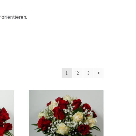
sse
 orientieren.
1
2
3