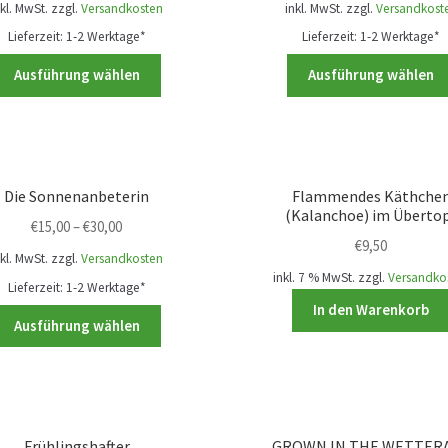
nkl. MwSt.
zzgl.
Versandkosten
inkl. MwSt.
zzgl.
Versandkost
auf
Lieferzeit:
1-2 Werktage*
Lieferzeit:
1-2 Werktage*
der
Produktseite
Dieses
Ausführung wählen
Ausführung wählen
gewählt
Produkt
werden
weist
mehrere
Varianten
auf.
Die Sonnenanbeterin
Flammendes Käthche
Die
(Kalanchoe) im Überto
€
15,00
–
€
30,00
Optionen
€
9,50
können
nkl. MwSt.
zzgl.
Versandkosten
inkl. 7 % MwSt.
zzgl.
Versandko
auf
Lieferzeit:
1-2 Werktage*
der
In den Warenkorb
Dieses
Ausführung wählen
Produktseite
Produkt
gewählt
weist
werden
mehrere
Varianten
auf.
Frühlingshafter
GROWN IN THE WETTER