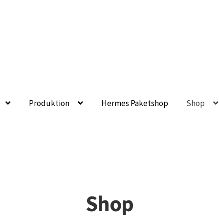
Produktion
Hermes Paketshop
Shop
eet- und Balkonbepflanzung
Bezahlung und Lieferung
Chroni
chronik seit 1902
Floristik
Floristikfachgeschäft Gambach
en aus eigener Produktion
Geschäftsfloristik
Shop