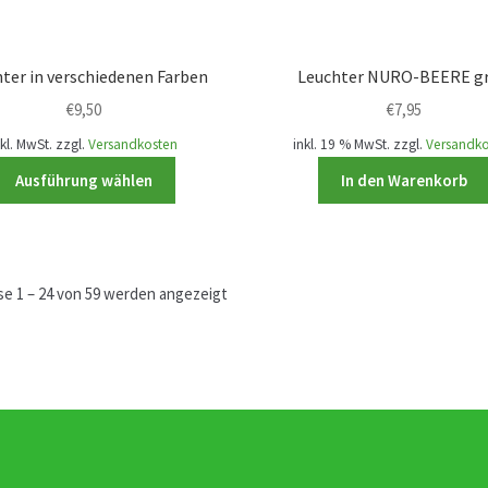
werden
ter in verschiedenen Farben
Leuchter NURO-BEERE g
€
9,50
€
7,95
nkl. MwSt.
zzgl.
Versandkosten
inkl. 19 % MwSt.
zzgl.
Versandk
Dieses
Ausführung wählen
In den Warenkorb
Produkt
weist
mehrere
Varianten
se 1 – 24 von 59 werden angezeigt
auf.
Die
Optionen
können
auf
der
Produktseite
gewählt