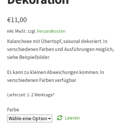
Hagebutten aus eigener Produktion
€
11,00
Hermes Paketshops Oppershofen & Gambach
inkl. MwSt.
zzgl.
Versandkosten
Kalanchoee mit Übertopf, saisonal dekoriert. In
Hochzeiten
verschiedenen Farben und Ausführungen möglich,
siehe Beispielbilder.
Impressum
Es kann zu kleinen Abweichungen kommen. In
verschiedenen Farben verfügbar.
Kasse
Lieferzeit:
1-2 Werktage*
Kontakt
Farbe
Leitbild & Partner
Leeren
Mein Konto