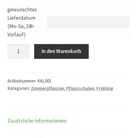
gewünschtes
Produktion
Lieferdatum
(Mo-Sa, 24h
Pfingstrosen aus eigener Produktion
Vorlauf)
Kalanchoee
Shop
In den Warenkorb
mit
Dekoration
Speise- & Zierkürbisse aus eigener Produktion
Menge
Artikelnummer:
KAL001
Team
Kategorien:
Zimmerpflanzen
,
Pflanzschalen
,
Frühling
Trauerfloristik
Zusätzliche Informationen
Unser Betrieb