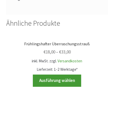
Ähnliche Produkte
Frühlingshafter Überraschungsstrauß
€
18,00
–
€
33,00
inkl. MwSt.
zzgl.
Versandkosten
Lieferzeit:
1-2 Werktage*
Dieses
Ausführung wählen
Produkt
weist
mehrere
Varianten
auf.