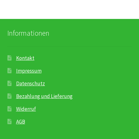
Var
gewählt
auf.
werden
Die
Opt
Informationen
kön
auf
der
Kontakt
Pro
gew
Impressum
wer
Datenschutz
Bezahlung und Lieferung
Widerruf
AGB