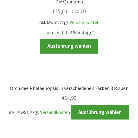
Die Orangina
Die
€
15,00
–
€
30,00
Optionen
können
inkl. MwSt.
zzgl.
Versandkosten
auf
Lieferzeit:
1-2 Werktage*
der
Dieses
Ausführung wählen
Produktseite
Produkt
gewählt
weist
werden
mehrere
Varianten
auf.
Orchidee Phalaenopsis in verschiedenen Farben 3 Rispen
Die
€
14,90
Optionen
Die
können
Ausführung wählen
inkl. MwSt.
zzgl.
Versandkosten
Pro
auf
wei
der
meh
Produktseite