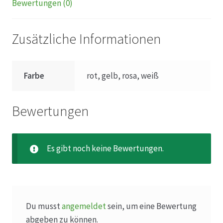
Karriere
Bewertungen (0)
Rosenbox®-Abonnement
Zusätzliche Informationen
Warenkorb
Farbe
rot, gelb, rosa, weiß
Widerruf
Bewertungen
Wochenmärkte
Events & Specials…
Es gibt noch keine Bewertungen.
Du musst
angemeldet
sein, um eine Bewertung
abgeben zu können.