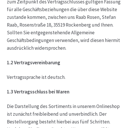
zum Zeitpunkt des Vertragsschlusses gültigen Fassung
für alle Geschäftsbeziehungen die über diese Website
Datenschutz
zustande kommen, zwischen uns Raab Rosen, Stefan
Raab, Rosenstraße 18, 35519 Rockenberg und Ihnen.
Echtheit von Bewertungen
Sollten Sie entgegenstehende Allgemeine
Geschäftsbedingungen verwenden, wird diesen hiermit
Firmenchronik seit 1902
ausdrücklich widersprochen.
Floristik
1.2 Vertragsvereinbarung
Floristikfachgeschäft Gambach
Vertragssprache ist deutsch.
1.3 Vertragsschluss bei Waren
Floristikfachgeschäft Oppershofen
Die Darstellung des Sortiments in unserem Onlineshop
Freilandrosen aus eigener Produktion
ist zunächst freibleibend und unverbindlich. Der
Bestellvorgang besteht hierbei aus fünf Schritten.
Geschäftsfloristik