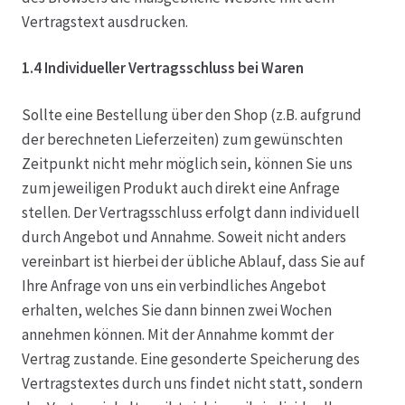
Karriere
Vertragstext ausdrucken.
Rosenbox®-Abonnement
1.4 Individueller Vertragsschluss bei Waren
Warenkorb
Sollte eine Bestellung über den Shop (z.B. aufgrund
der berechneten Lieferzeiten) zum gewünschten
Widerruf
Zeitpunkt nicht mehr möglich sein, können Sie uns
zum jeweiligen Produkt auch direkt eine Anfrage
Wochenmärkte
stellen. Der Vertragsschluss erfolgt dann individuell
durch Angebot und Annahme. Soweit nicht anders
Events & Specials…
vereinbart ist hierbei der übliche Ablauf, dass Sie auf
Ihre Anfrage von uns ein verbindliches Angebot
erhalten, welches Sie dann binnen zwei Wochen
annehmen können. Mit der Annahme kommt der
Vertrag zustande. Eine gesonderte Speicherung des
Vertragstextes durch uns findet nicht statt, sondern