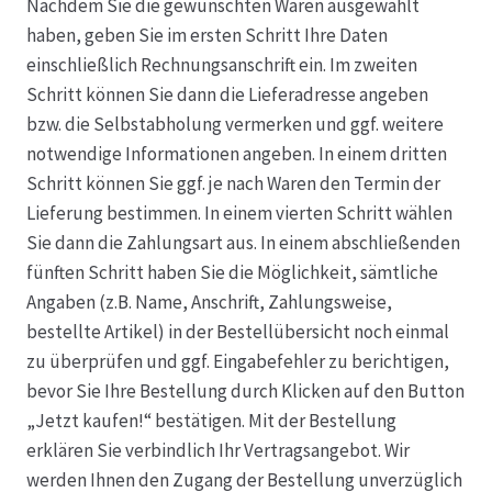
Nachdem Sie die gewünschten Waren ausgewählt
haben, geben Sie im ersten Schritt Ihre Daten
Hagebutten aus eigener Produktion
einschließlich Rechnungsanschrift ein. Im zweiten
Schritt können Sie dann die Lieferadresse angeben
Hermes Paketshops Oppershofen & Gambach
bzw. die Selbstabholung vermerken und ggf. weitere
notwendige Informationen angeben. In einem dritten
Hochzeiten
Schritt können Sie ggf. je nach Waren den Termin der
Lieferung bestimmen. In einem vierten Schritt wählen
Impressum
Sie dann die Zahlungsart aus. In einem abschließenden
fünften Schritt haben Sie die Möglichkeit, sämtliche
Kasse
Angaben (z.B. Name, Anschrift, Zahlungsweise,
bestellte Artikel) in der Bestellübersicht noch einmal
zu überprüfen und ggf. Eingabefehler zu berichtigen,
Kontakt
bevor Sie Ihre Bestellung durch Klicken auf den Button
„Jetzt kaufen!“ bestätigen. Mit der Bestellung
Leitbild & Partner
erklären Sie verbindlich Ihr Vertragsangebot. Wir
werden Ihnen den Zugang der Bestellung unverzüglich
Mein Konto