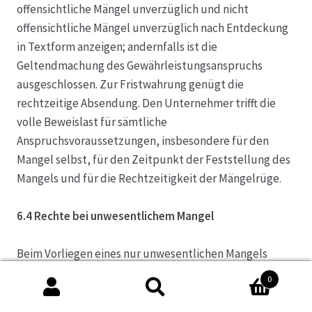
offensichtliche Mängel unverzüglich und nicht
offensichtliche Mängel unverzüglich nach Entdeckung
in Textform anzeigen; andernfalls ist die
Geltendmachung des Gewährleistungsanspruchs
ausgeschlossen. Zur Fristwahrung genügt die
rechtzeitige Absendung. Den Unternehmer trifft die
volle Beweislast für sämtliche
Anspruchsvoraussetzungen, insbesondere für den
Mangel selbst, für den Zeitpunkt der Feststellung des
Mangels und für die Rechtzeitigkeit der Mängelrüge.
6.4 Rechte bei unwesentlichem Mangel
Beim Vorliegen eines nur unwesentlichen Mangels
steht Ihnen unter Ausschluss des Rücktrittsrechts
0
lediglich das Recht zur angemessenen Minderung des
Suche
Suche
Kaufpreises zu.