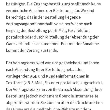
bestätigen. Die Zugangsbestätigung stellt noch keine
verbindliche Annahme der Bestellung dar. Wir sind
Produktion
berechtigt, das in der Bestellung liegende
Vertragsangebot innerhalb von einer Woche nach
Pfingstrosen aus eigener Produktion
Eingang der Bestellung per E-Mail, Fax, Telefon,
postalisch oder durch Mitteilung der Absendung der
Shop
Ware verbindlich anzunehmen. Erst mit der Annahme
kommt der Vertrag zustande.
Speise- & Zierkürbisse aus eigener Produktion
Der Vertragstext wird von uns gespeichert und Ihnen
Team
nach Absendung Ihrer Bestellung nebst den
vorliegenden AGB und Kundeninformationen in
Trauerfloristik
Textform (z.B. E-Mail, Fax oder postalisch) zugeschickt.
Der Vertragstext kann von Ihnen nach Absendung Ihrer
Bestellung jedoch nicht mehr über die Internetseite
Unser Betrieb
abgerufen werden. Sie können über die Druckfunktion
des Browsers die maßgebliche Website mit dem