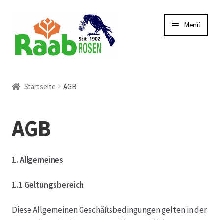
Zur
Zum
Menü
Navigation
Inhalt
springen
springen
Start
Startseite
AGB
AGB
AGB
Austellungen und Bio-Baumverkauf
Beet- und Balkonbepflanzung
1. Allgemeines
Bezahlung und Lieferung
1.1 Geltungsbereich
Diese Allgemeinen Geschäftsbedingungen gelten in der
Chronik