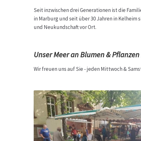
Hagebutten aus eigener Produktion
Hermes Pa
Seit inzwischen drei Generationen ist die Fam
in Marburg und seit über 30 Jahren in Kelheim 
Kontakt
Leitbild & Partner
Mein Konto
Produkt
und Neukundschaft vor Ort.
Trauerfloristik
Unser Betrieb
Warenkorb
Wider
Unser Meer an Blumen & Pflanzen zu
Wir freuen uns auf Sie - jeden Mittwoch & Sams