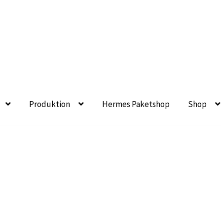
Produktion
Hermes Paketshop
Shop
eet- und Balkonbepflanzung
Bezahlung und Lieferung
Chroni
chronik seit 1902
Floristik
Floristikfachgeschäft Gambach
en aus eigener Produktion
Geschäftsfloristik