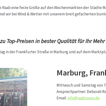
ketshops Oppershofen & Gambach
Hochzeiten
Impressum
Ka
ilie Raab eine feste Größe auf den Wochenmärkten der Städte 
sind wir bei Wind & Wetter mit unserem breit gefächerten bun
ion
Shop
Speise- & Zierkürbisse aus eigener Produktion
Team
ruf
Wochenmärkte
Events & Specials…
 Top-Preisen in bester Qualität für Ihr Mehr
tag in der Frankfurter Straße in Marburg und auf dem Marktpla
Marburg, Fran
Mittwoch und Samstag von 7:0
Ansprechpartner: Deborah Ra
Email:
info@raabrosen.de