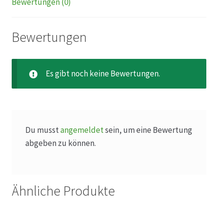
Bewertungen (0)
Produktion
Bewertungen
Pfingstrosen aus eigener Produktion
Es gibt noch keine Bewertungen.
Shop
Speise- & Zierkürbisse aus eigener Produktion
Du musst
angemeldet
sein, um eine Bewertung
Team
abgeben zu können.
Trauerfloristik
Ähnliche Produkte
Unser Betrieb