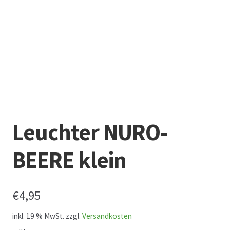
Datenschutz
Echtheit von Bewertungen
Firmenchronik seit 1902
Floristik
Leuchter NURO-
Floristikfachgeschäft Gambach
BEERE klein
Floristikfachgeschäft Oppershofen
€
4,95
Freilandrosen aus eigener Produktion
inkl. 19 % MwSt.
zzgl.
Versandkosten
Geschäftsfloristik