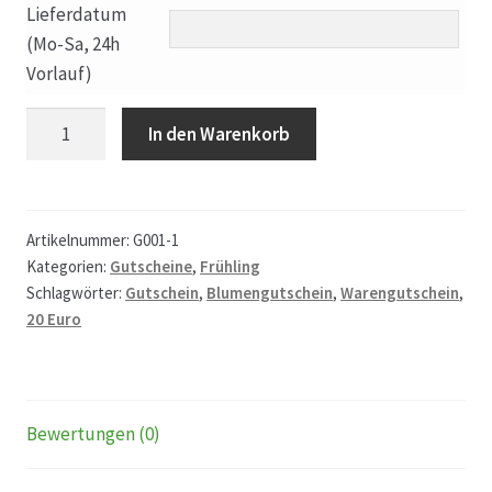
Lieferdatum
(Mo-Sa, 24h
Hagebutten aus eigener Produktion
Vorlauf)
Hermes Paketshops Oppershofen & Gambach
Gutschein
In den Warenkorb
20
Hochzeiten
Euro
Menge
Impressum
Artikelnummer:
G001-1
Kategorien:
Gutscheine
,
Frühling
Schlagwörter:
Gutschein
,
Blumengutschein
,
Warengutschein
,
Kasse
20 Euro
Kontakt
Leitbild & Partner
Bewertungen (0)
Mein Konto