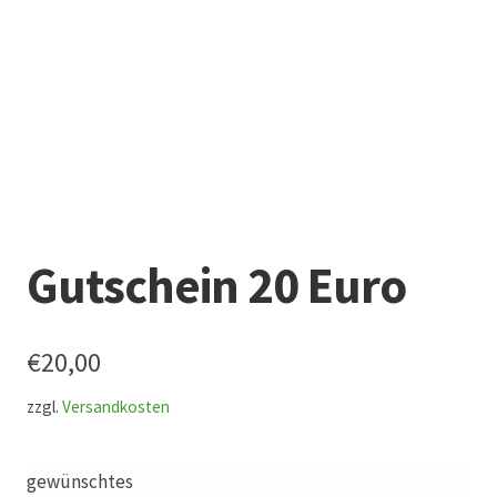
Datenschutz
Echtheit von Bewertungen
Firmenchronik seit 1902
Floristik
Gutschein 20 Euro
Floristikfachgeschäft Gambach
€
20,00
Floristikfachgeschäft Oppershofen
zzgl.
Versandkosten
Freilandrosen aus eigener Produktion
gewünschtes
Geschäftsfloristik