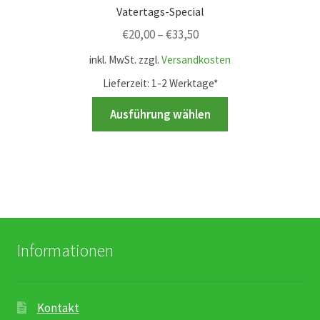
werden
Vatertags-Special
€
20,00
–
€
33,50
inkl. MwSt.
zzgl.
Versandkosten
Lieferzeit:
1-2 Werktage*
Dieses
Ausführung wählen
Produkt
weist
mehrere
Varianten
auf.
Die
Optionen
Informationen
können
auf
der
Kontakt
Produktseite