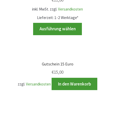
Karriere
inkl. MwSt.
zzgl.
Versandkosten
Rosenbox®-Abonnement
Lieferzeit:
1-2 Werktage*
Dieses
Ausführung wählen
Warenkorb
Produkt
weist
Widerruf
mehrere
Varianten
Wochenmärkte
auf.
Gutschein 15 Euro
Die
€
15,00
Events & Specials…
Optionen
können
In den Warenkorb
zzgl.
Versandkosten
auf
der
Produktseite
gewählt