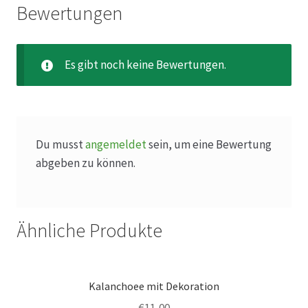
Bewertungen
Produktion
Es gibt noch keine Bewertungen.
Pfingstrosen aus eigener Produktion
Shop
Du musst
angemeldet
sein, um eine Bewertung
Speise- & Zierkürbisse aus eigener Produktion
abgeben zu können.
Team
Ähnliche Produkte
Trauerfloristik
Unser Betrieb
Kalanchoee mit Dekoration
€
11,00