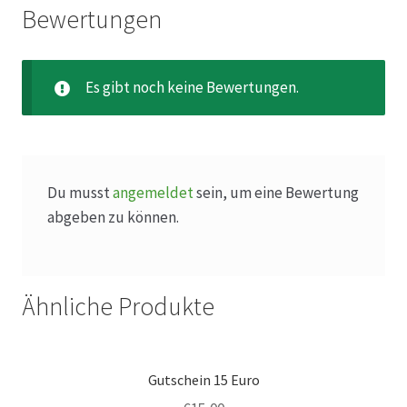
Hagebutten aus eigener Produktion
Bewertungen
Hermes Paketshops Oppershofen & Gambach
Es gibt noch keine Bewertungen.
Hochzeiten
Impressum
Du musst
angemeldet
sein, um eine Bewertung
Kasse
abgeben zu können.
Kontakt
Ähnliche Produkte
Leitbild & Partner
Mein Konto
Gutschein 15 Euro