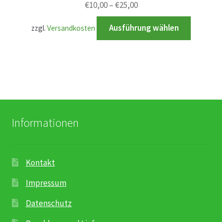
€
10,00
–
€
25,00
Rosenbox®-Abonnement
Dieses
Ausführung wählen
zzgl.
Versandkosten
Warenkorb
Produkt
weist
Widerruf
mehrere
Variante
auf.
Wochenmärkte
Die
Optione
Events & Specials…
Informationen
können
auf
der
Kontakt
Produkt
gewählt
Impressum
werden
Datenschutz