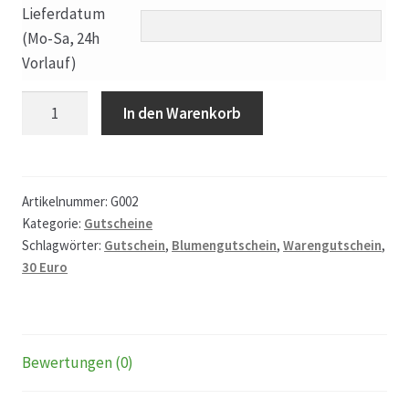
Lieferdatum
(Mo-Sa, 24h
Echtheit von Bewertungen
Vorlauf)
Firmenchronik seit 1902
Gutschein
In den Warenkorb
30
Floristik
Euro
Menge
Floristikfachgeschäft Gambach
Artikelnummer:
G002
Kategorie:
Gutscheine
Schlagwörter:
Gutschein
,
Blumengutschein
,
Warengutschein
,
Floristikfachgeschäft Oppershofen
30 Euro
Freilandrosen aus eigener Produktion
Geschäftsfloristik
Bewertungen (0)