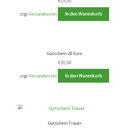
€
15,00
Produktion
In den Warenkorb
zzgl.
Versandkosten
Pfingstrosen aus eigener Produktion
Shop
Speise- & Zierkürbisse aus eigener Produktion
Gutschein 20 Euro
€
20,00
Team
In den Warenkorb
zzgl.
Versandkosten
Trauerfloristik
Unser Betrieb
Karriere
Gutschein Trauer