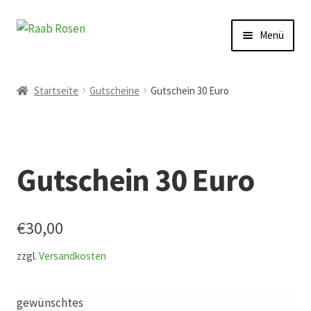
Zur
Zum
Menü
Navigation
Inhalt
springen
springen
Start
Startseite
Gutscheine
Gutschein 30 Euro
AGB
Austellungen und Bio-Baumverkauf
Gutschein 30 Euro
Beet- und Balkonbepflanzung
€
30,00
Bezahlung und Lieferung
zzgl.
Versandkosten
Chronik
gewünschtes
Datenschutz