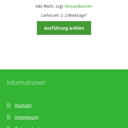
Rosenbox®-Abonnement
können
inkl. MwSt.
zzgl.
Versandkosten
auf
Lieferzeit:
1-2 Werktage*
Warenkorb
der
Dieses
Ausführung wählen
Produkt
Produkt
Widerruf
gewählt
weist
werden
mehrere
Wochenmärkte
Varianten
auf.
Events & Specials…
Die
Optionen
Informationen
können
auf
der
Kontakt
Produktseite
gewählt
Impressum
werden