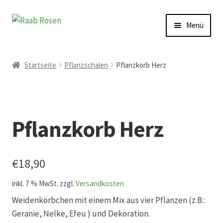
Zur
Zum
Menü
Navigation
Inhalt
springen
springen
Start
Startseite
Pflanzschalen
Pflanzkorb Herz
AGB
Austellungen und Bio-Baumverkauf
Pflanzkorb Herz
Beet- und Balkonbepflanzung
€
18,90
Bezahlung und Lieferung
inkl. 7 % MwSt.
zzgl.
Versandkosten
Chronik
Weidenkörbchen mit einem Mix aus vier Pflanzen (z.B.:
Geranie, Nelke, Efeu ) und Dekoration.
Datenschutz