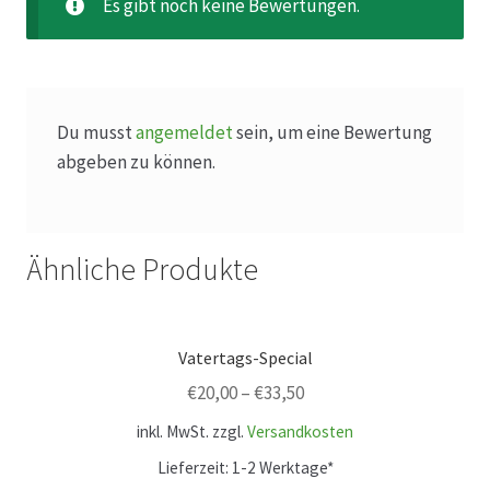
Hagebutten aus eigener Produktion
Es gibt noch keine Bewertungen.
Hermes Paketshops Oppershofen & Gambach
Hochzeiten
Du musst
angemeldet
sein, um eine Bewertung
abgeben zu können.
Impressum
Kasse
Ähnliche Produkte
Kontakt
Vatertags-Special
Leitbild & Partner
€
20,00
–
€
33,50
inkl. MwSt.
zzgl.
Versandkosten
Mein Konto
Lieferzeit:
1-2 Werktage*