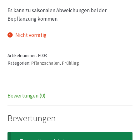
Es kann zu saisonalen Abweichungen bei der
Echtheit von Bewertungen
Bepflanzung kommen.
Firmenchronik seit 1902
Nicht vorrätig
Floristik
Artikelnummer:
F003
Kategorien:
Pflanzschalen
,
Frühling
Floristikfachgeschäft Gambach
Floristikfachgeschäft Oppershofen
Bewertungen (0)
Freilandrosen aus eigener Produktion
Bewertungen
Geschäftsfloristik