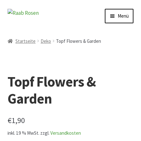
Zur
Zum
Menü
Navigation
Inhalt
springen
springen
Start
Startseite
Deko
Topf Flowers & Garden
AGB
Austellungen und Bio-Baumverkauf
Topf Flowers &
Beet- und Balkonbepflanzung
Garden
Bezahlung und Lieferung
€
1,90
Chronik
inkl. 19 % MwSt.
zzgl.
Versandkosten
Datenschutz