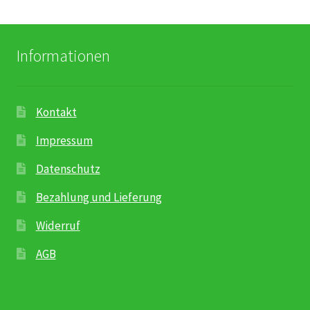
Rosenbox®-Abonnement
Warenkorb
Informationen
Widerruf
Kontakt
Wochenmärkte
Impressum
Events & Specials…
Datenschutz
Bezahlung und Lieferung
Widerruf
AGB