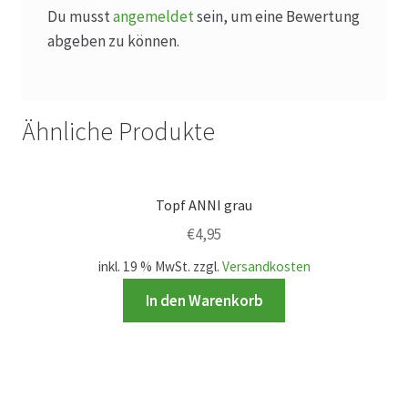
Hagebutten aus eigener Produktion
Du musst
angemeldet
sein, um eine Bewertung
abgeben zu können.
Hermes Paketshops Oppershofen & Gambach
Hochzeiten
Ähnliche Produkte
Impressum
Topf ANNI grau
Kasse
€
4,95
Kontakt
inkl. 19 % MwSt.
zzgl.
Versandkosten
In den Warenkorb
Leitbild & Partner
Mein Konto