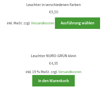
Produktion
Leuchter in verschiedenen Farben
€
9,50
Pfingstrosen aus eigener Produktion
Die
Ausführung wählen
inkl. MwSt.
zzgl.
Versandkosten
Pro
Shop
wei
meh
Speise- & Zierkürbisse aus eigener Produktion
Var
auf.
Team
Leuchter NURO-GRÜN klein
Die
€
4,95
Opt
Trauerfloristik
kön
inkl. 19 % MwSt.
zzgl.
Versandkosten
auf
In den Warenkorb
Unser Betrieb
der
Pro
Karriere
gew
wer