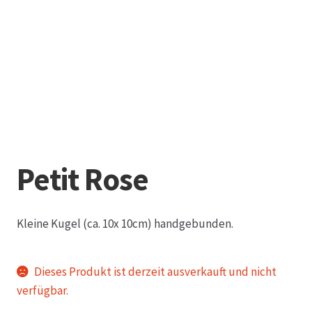
Datenschutz
Echtheit von Bewertungen
Firmenchronik seit 1902
Floristik
Petit Rose
Floristikfachgeschäft Gambach
Kleine Kugel (ca. 10x 10cm) handgebunden.
Floristikfachgeschäft Oppershofen
Freilandrosen aus eigener Produktion
Dieses Produkt ist derzeit ausverkauft und nicht
verfügbar.
Geschäftsfloristik