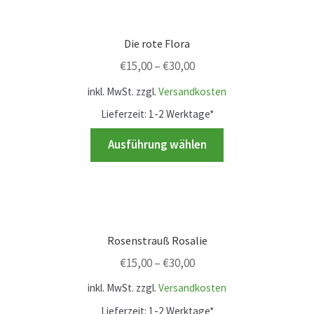
Karriere
Varianten
auf.
Rosenbox®-Abonnement
Die rote Flora
Die
€
15,00
–
€
30,00
Optionen
Warenkorb
können
inkl. MwSt.
zzgl.
Versandkosten
auf
Lieferzeit:
1-2 Werktage*
Widerruf
der
Dieses
Ausführung wählen
Produktseite
Produkt
Wochenmärkte
gewählt
weist
werden
mehrere
Events & Specials…
Varianten
auf.
Rosenstrauß Rosalie
Die
€
15,00
–
€
30,00
Optionen
können
inkl. MwSt.
zzgl.
Versandkosten
auf
Lieferzeit:
1-2 Werktage*