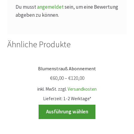
Du musst
angemeldet
sein, um eine Bewertung
abgeben zu können.
Produktion
Pfingstrosen aus eigener Produktion
Ähnliche Produkte
Shop
Speise- & Zierkürbisse aus eigener Produktion
Blumenstrauß Abonnement
€
60,00
–
€
120,00
Team
inkl. MwSt.
zzgl.
Versandkosten
Lieferzeit:
1-2 Werktage*
Trauerfloristik
Dieses
Ausführung wählen
Produkt
Unser Betrieb
weist
mehrere