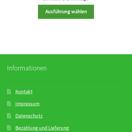
der
Dieses
Ausführung wählen
Produktseite
Produkt
gewählt
weist
werden
mehrere
Varianten
auf.
Die
Optionen
Informationen
können
auf
der
Kontakt
Produktseite
gewählt
Impressum
werden
Datenschutz
Bezahlung und Lieferung