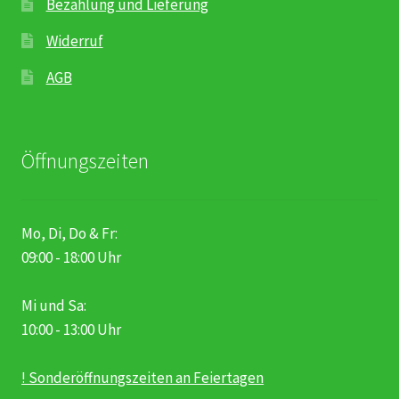
Karriere
Bezahlung und Lieferung
Widerruf
Rosenbox®-Abonnement
AGB
Warenkorb
Widerruf
Öffnungszeiten
Wochenmärkte
Mo, Di, Do & Fr:
Events & Specials…
09:00 - 18:00 Uhr
Mi und Sa:
10:00 - 13:00 Uhr
! Sonderöffnungszeiten an Feiertagen