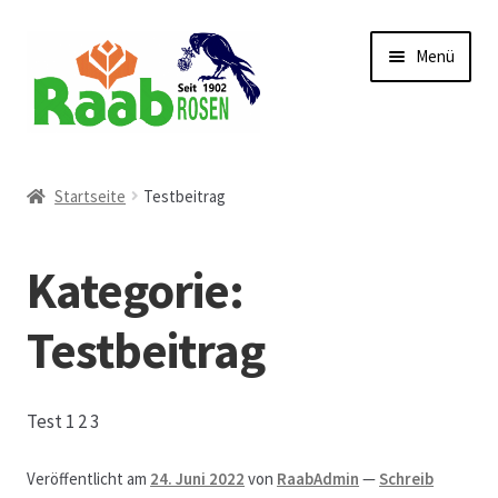
Zur
Zum
Menü
Navigation
Inhalt
springen
springen
Start
Startseite
Testbeitrag
AGB
Kategorie:
Austellungen und Bio-Baumverkauf
Testbeitrag
Beet- und Balkonbepflanzung
Bezahlung und Lieferung
Test 1 2 3
Chronik
Veröffentlicht am
24. Juni 2022
von
RaabAdmin
—
Schreib