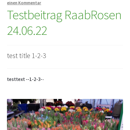
einen Kommentar
Testbeitrag RaabRosen
Datenschutz
24.06.22
Echtheit von Bewertungen
Firmenchronik seit 1902
test title 1-2-3
Floristik
Floristikfachgeschäft Gambach
testtext --1-2-3-
-
Floristikfachgeschäft Oppershofen
Freilandrosen aus eigener Produktion
Geschäftsfloristik