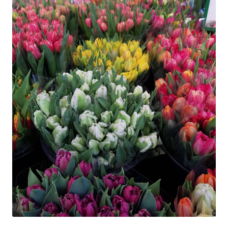
Hagebutten aus eigener Produktion
Hermes Paketshops Oppershofen & Gambach
Hochzeiten
Impressum
Kasse
Kontakt
Leitbild & Partner
Mein Konto